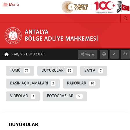
Menü
ANTALYA BÖLGE ADLİYE MAHKEMESİ
ANTALYA
BÖLGE ADLİYE MAHKEMESİ
BAŞSAVCILIK
A-
A+
ARŞİV > DUYURULAR
Paylaş
Cumhuriyet Başsavcısı
Cumhuriyet Başsavcıvekilleri
TÜMÜ
DUYURULAR
SAYFA
71
52
7
BAŞKANLIK
BASIN AÇIKLAMALARI
RAPORLAR
2
10
Bölge Adliye Mahkemesi Başkanı
KOMİSYON
VİDEOLAR
FOTOĞRAFLAR
3
66
YARGI ÇEVRESİ
LİSTELER
DUYURULAR
BÖLGE BİLİRKİŞİ LİSTESİ