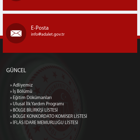
E-Posta
info
adalet.gov.tr
GÜNCEL
» Adliyemiz
» İş Bölümü
» Eğitim Dökümanları
» Ulusal İlk Yardım Programı
» BÖLGE BİLİRKİŞİ LİSTESİ
» BÖLGE KONKORDATO KOMİSER LİSTESİ
» İFLÂS İDARE MEMURLUĞU LİSTESİ