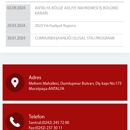
BÖLGE KONKORDATO KOMİSER LİSTESİ
02.09.2024
ANTALYA BÖLGE ADLİYE MAHKEMESİ İŞ BÖLÜMÜ
İFLÂS İDARE MEMURLUĞU LİSTESİ
KARARI
İLETİŞİM
29.03.2024
2023 Yılı Faaliyet Raporu
30.01.2024
CUMHURBAŞKANLIĞI ULUSAL STAJ PROGRAMI
Adres
Meltem Mahallesi, Dumlupınar Bulvarı, Dış kapı No:173
Muratpaşa-ANTALYA
Telefon
Santral:(0242) 245 72 00
Fax:(0242) 237 30 11