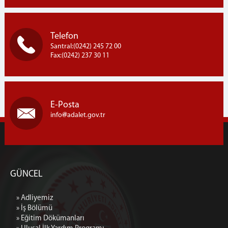
Telefon
Santral:(0242) 245 72 00
Fax:(0242) 237 30 11
E-Posta
info
adalet.gov.tr
GÜNCEL
» Adliyemiz
» İş Bölümü
» Eğitim Dökümanları