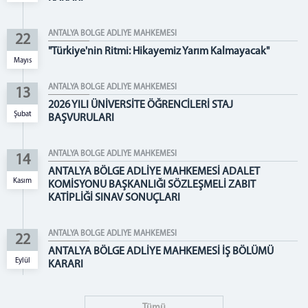
BÖLGE KONKORDATO KOMİSER LİSTESİ
İFLÂS İDARE MEMURLUĞU LİSTESİ
ANTALYA BÖLGE ADLİYE MAHKEMESİ
22
İLETİŞİM
"Türkiye'nin Ritmi: Hikayemiz Yarım Kalmayacak"
Mayıs
ANTALYA BÖLGE ADLİYE MAHKEMESİ
13
2026 YILI ÜNİVERSİTE ÖĞRENCİLERİ STAJ
Şubat
BAŞVURULARI
ANTALYA BÖLGE ADLİYE MAHKEMESİ
14
ANTALYA BÖLGE ADLİYE MAHKEMESİ ADALET
Kasım
KOMİSYONU BAŞKANLIĞI SÖZLEŞMELİ ZABIT
KATİPLİĞİ SINAV SONUÇLARI
ANTALYA BÖLGE ADLİYE MAHKEMESİ
22
ANTALYA BÖLGE ADLİYE MAHKEMESİ İŞ BÖLÜMÜ
Eylül
KARARI
Tümü